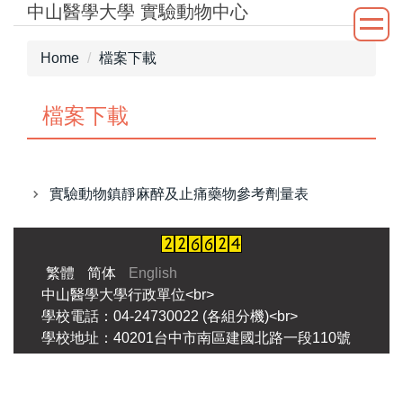
中山醫學大學 實驗動物中心
Jump
to
the
Home
檔案下載
main
content
檔案下載
block
實驗動物鎮靜麻醉及止痛藥物參考劑量表
繁體
简体
English
中山醫學大學行政單位<br>
學校電話：04-24730022 (各組分機)<br>
學校地址：40201台中市南區建國北路一段110號