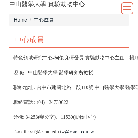
中山醫學大學 實驗動物中心
Jump
to
the
Home
中心成員
main
content
中心成員
block
特色領域研究中心-柯俊良研發長 實驗動物中心主任：楊
現 職 : 中山醫學大學 醫學研究所教授
聯絡地址 : 台中市建國北路一段110號 中山醫學大學 醫學
聯絡電話 : (04) - 24730022
分機: 34253(辦公室)、11530(動物中心)
E-mail : ysf@csmu.edu.tw
@csmu.edu.tw